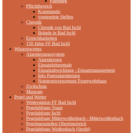
Fuhrpark
Pflichtbereich
Kommando
vorgesetzte Stellen
Chronik
Chronik von Bad Ischl
Brände in Bad Ischl
Erreichbarkeiten
150 Jahre FF Bad Ischl
Wissenswertes
Alarmierungssystem
Alarmierung
Einsatzleitzentrale
Einsatzabwicklung - Einsatzmanagement
Info Pageralarmierung
Notstromversorgung Feuerwehrhaus
Zivilschutz
Museum
Pegel und Wetter
Wetterstation FF Bad Ischl
Pegelabfrage Traun
Pegelabfrage Ischl
Pegelabfrage Mitterweißenbach - Mitterweißenbach
Pegelmessstellen Oberösterreich
Pegelabfrage Weißenbach (Strobl)