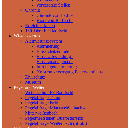
vorgesetzte Stellen
Chronik
Chronik von Bad Ischl
Brände in Bad Ischl
Erreichbarkeiten
150 Jahre FF Bad Ischl
Wissenswertes
Alarmierungssystem
Alarmierung
Einsatzleitzentrale
Einsatzabwicklung -
Einsatzmanagement
Info Pageralarmierung
Notstromversorgung Feuerwehrhaus
Zivilschutz
Museum
Pegel und Wetter
Wetterstation FF Bad Ischl
Pegelabfrage Traun
Pegelabfrage Ischl
Pegelabfrage Mitterweißenbach -
Mitterweißenbach
Pegelmessstellen Oberösterreich
Pegelabfrage Weißenbach (Strobl)