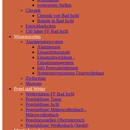
vorgesetzte Stellen
Chronik
Chronik von Bad Ischl
Brände in Bad Ischl
Erreichbarkeiten
150 Jahre FF Bad Ischl
Wissenswertes
Alarmierungssystem
Alarmierung
Einsatzleitzentrale
Einsatzabwicklung -
Einsatzmanagement
Info Pageralarmierung
Notstromversorgung Feuerwehrhaus
Zivilschutz
Museum
Pegel und Wetter
Wetterstation FF Bad Ischl
Pegelabfrage Traun
Pegelabfrage Ischl
Pegelabfrage Mitterweißenbach -
Mitterweißenbach
Pegelmessstellen Oberösterreich
Pegelabfrage Weißenbach (Strobl)