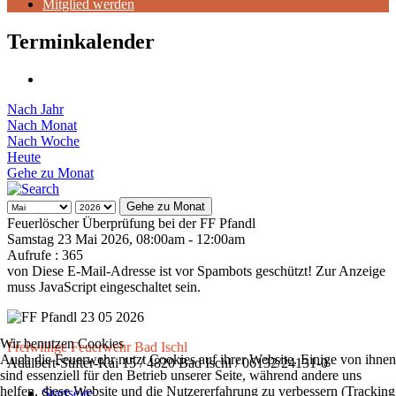
Mitglied werden
Terminkalender
Nach Jahr
Nach Monat
Nach Woche
Heute
Gehe zu Monat
Gehe zu Monat
Feuerlöscher Überprüfung bei der FF Pfandl
Samstag 23 Mai 2026, 08:00am - 12:00am
Aufrufe
: 365
von
Diese E-Mail-Adresse ist vor Spambots geschützt! Zur Anzeige
muss JavaScript eingeschaltet sein.
Wir benutzen Cookies
Freiwillige Feuerwehr Bad Ischl
Auch die Feuerwehr nutzt Cookies auf ihrer Website. Einige von ihnen
Adalbert-Stifter-Kai 15 / 4820 Bad Ischl / 06132/24131-0
sind essenziell für den Betrieb unserer Seite, während andere uns
helfen, diese Website und die Nutzererfahrung zu verbessern (Tracking
Startseite