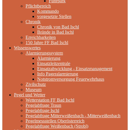
Fuhrpark
Pflichtbereich
Kommando
vorgesetzte Stellen
Chronik
Chronik von Bad Ischl
Brände in Bad Ischl
Erreichbarkeiten
150 Jahre FF Bad Ischl
Wissenswertes
Alarmierungssystem
Alarmierung
Einsatzleitzentrale
Einsatzabwicklung - Einsatzmanagement
Info Pageralarmierung
Notstromversorgung Feuerwehrhaus
Zivilschutz
Museum
Pegel und Wetter
Wetterstation FF Bad Ischl
Pegelabfrage Traun
Pegelabfrage Ischl
Pegelabfrage Mitterweißenbach - Mitterweißenbach
Pegelmessstellen Oberösterreich
Pegelabfrage Weißenbach (Strobl)