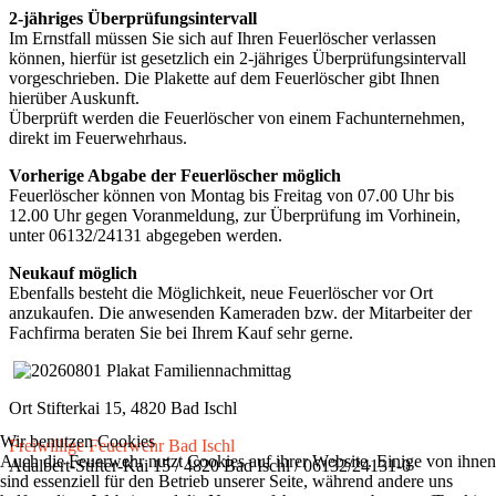
2-jähriges Überprüfungsintervall
Im Ernstfall müssen Sie sich auf Ihren Feuerlöscher verlassen
können, hierfür ist gesetzlich ein 2-jähriges Überprüfungsintervall
vorgeschrieben. Die Plakette auf dem Feuerlöscher gibt Ihnen
hierüber Auskunft.
Überprüft werden die Feuerlöscher von einem Fachunternehmen,
direkt im Feuerwehrhaus.
Vorherige Abgabe der Feuerlöscher möglich
Feuerlöscher können von Montag bis Freitag von 07.00 Uhr bis
12.00 Uhr gegen Voranmeldung, zur Überprüfung im Vorhinein,
unter 06132/24131 abgegeben werden.
Neukauf möglich
Ebenfalls besteht die Möglichkeit, neue Feuerlöscher vor Ort
anzukaufen. Die anwesenden Kameraden bzw. der Mitarbeiter der
Fachfirma beraten Sie bei Ihrem Kauf sehr gerne.
Ort
Stifterkai 15, 4820 Bad Ischl
Wir benutzen Cookies
Freiwillige Feuerwehr Bad Ischl
Auch die Feuerwehr nutzt Cookies auf ihrer Website. Einige von ihnen
Adalbert-Stifter-Kai 15 / 4820 Bad Ischl / 06132/24131-0
sind essenziell für den Betrieb unserer Seite, während andere uns