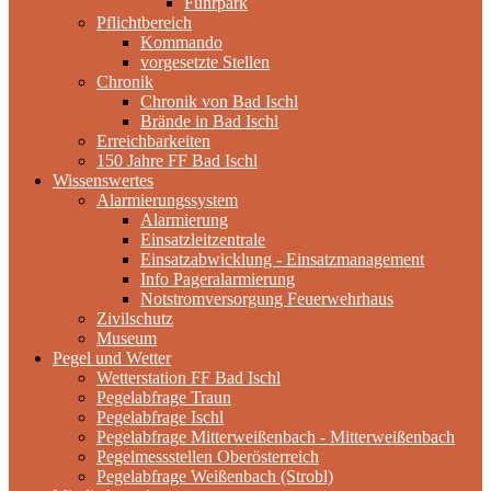
Fuhrpark
Pflichtbereich
Kommando
vorgesetzte Stellen
Chronik
Chronik von Bad Ischl
Brände in Bad Ischl
Erreichbarkeiten
150 Jahre FF Bad Ischl
Wissenswertes
Alarmierungssystem
Alarmierung
Einsatzleitzentrale
Einsatzabwicklung - Einsatzmanagement
Info Pageralarmierung
Notstromversorgung Feuerwehrhaus
Zivilschutz
Museum
Pegel und Wetter
Wetterstation FF Bad Ischl
Pegelabfrage Traun
Pegelabfrage Ischl
Pegelabfrage Mitterweißenbach - Mitterweißenbach
Pegelmessstellen Oberösterreich
Pegelabfrage Weißenbach (Strobl)