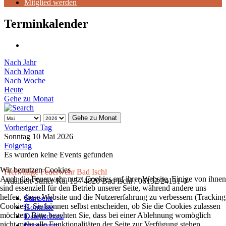
Mitglied werden
Terminkalender
Nach Jahr
Nach Monat
Nach Woche
Heute
Gehe zu Monat
Gehe zu Monat
Vorheriger Tag
Sonntag 10 Mai 2026
Folgetag
Es wurden keine Events gefunden
Wir benutzen Cookies
Freiwillige Feuerwehr Bad Ischl
Auch die Feuerwehr nutzt Cookies auf ihrer Website. Einige von ihnen
Adalbert-Stifter-Kai 15 / 4820 Bad Ischl / 06132/24131-0
sind essenziell für den Betrieb unserer Seite, während andere uns
helfen, diese Website und die Nutzererfahrung zu verbessern (Tracking
Startseite
Cookies). Sie können selbst entscheiden, ob Sie die Cookies zulassen
Kontakte
möchten. Bitte beachten Sie, dass bei einer Ablehnung womöglich
Datenschutz
nicht mehr alle Funktionalitäten der Seite zur Verfügung stehen.
Impressum