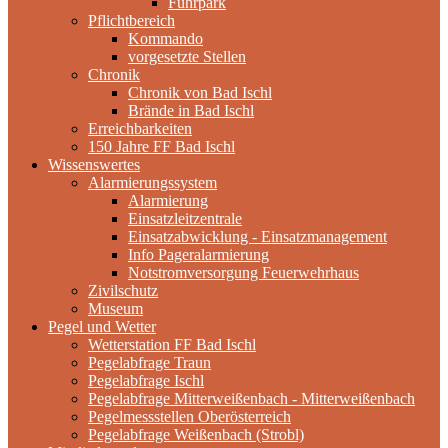
Fuhrpark
Pflichtbereich
Kommando
vorgesetzte Stellen
Chronik
Chronik von Bad Ischl
Brände in Bad Ischl
Erreichbarkeiten
150 Jahre FF Bad Ischl
Wissenswertes
Alarmierungssystem
Alarmierung
Einsatzleitzentrale
Einsatzabwicklung - Einsatzmanagement
Info Pageralarmierung
Notstromversorgung Feuerwehrhaus
Zivilschutz
Museum
Pegel und Wetter
Wetterstation FF Bad Ischl
Pegelabfrage Traun
Pegelabfrage Ischl
Pegelabfrage Mitterweißenbach - Mitterweißenbach
Pegelmessstellen Oberösterreich
Pegelabfrage Weißenbach (Strobl)