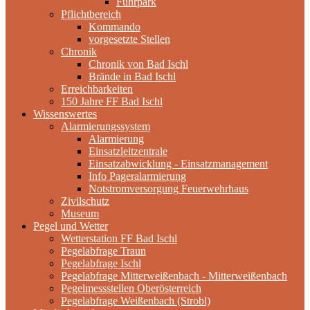
Fuhrpark
Pflichtbereich
Kommando
vorgesetzte Stellen
Chronik
Chronik von Bad Ischl
Brände in Bad Ischl
Erreichbarkeiten
150 Jahre FF Bad Ischl
Wissenswertes
Alarmierungssystem
Alarmierung
Einsatzleitzentrale
Einsatzabwicklung - Einsatzmanagement
Info Pageralarmierung
Notstromversorgung Feuerwehrhaus
Zivilschutz
Museum
Pegel und Wetter
Wetterstation FF Bad Ischl
Pegelabfrage Traun
Pegelabfrage Ischl
Pegelabfrage Mitterweißenbach - Mitterweißenbach
Pegelmessstellen Oberösterreich
Pegelabfrage Weißenbach (Strobl)