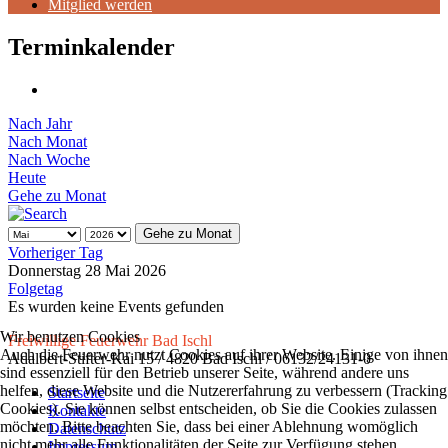
Mitglied werden
Terminkalender
Nach Jahr
Nach Monat
Nach Woche
Heute
Gehe zu Monat
Gehe zu Monat
Vorheriger Tag
Donnerstag 28 Mai 2026
Folgetag
Es wurden keine Events gefunden
Wir benutzen Cookies
Freiwillige Feuerwehr Bad Ischl
Auch die Feuerwehr nutzt Cookies auf ihrer Website. Einige von ihnen
Adalbert-Stifter-Kai 15 / 4820 Bad Ischl / 06132/24131-0
sind essenziell für den Betrieb unserer Seite, während andere uns
helfen, diese Website und die Nutzererfahrung zu verbessern (Tracking
Startseite
Cookies). Sie können selbst entscheiden, ob Sie die Cookies zulassen
Kontakte
möchten. Bitte beachten Sie, dass bei einer Ablehnung womöglich
Datenschutz
nicht mehr alle Funktionalitäten der Seite zur Verfügung stehen.
Impressum