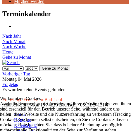
Mitglied werden
Terminkalender
Nach Jahr
Nach Monat
Nach Woche
Heute
Gehe zu Monat
Gehe zu Monat
Vorheriger Tag
Montag 04 Mai 2026
Folgetag
Es wurden keine Events gefunden
Wir benutzen Cookies
Freiwillige Feuerwehr Bad Ischl
Auch die Feuerwehr nutzt Cookies auf ihrer Website. Einige von ihnen
Adalbert-Stifter-Kai 15 / 4820 Bad Ischl / 06132/24131-0
sind essenziell für den Betrieb unserer Seite, während andere uns
helfen, diese Website und die Nutzererfahrung zu verbessern (Tracking
Startseite
Cookies). Sie können selbst entscheiden, ob Sie die Cookies zulassen
Kontakte
möchten. Bitte beachten Sie, dass bei einer Ablehnung womöglich
Datenschutz
nicht mehr alle Funktionalitäten der Seite zur Verfügung stehen.
Impressum