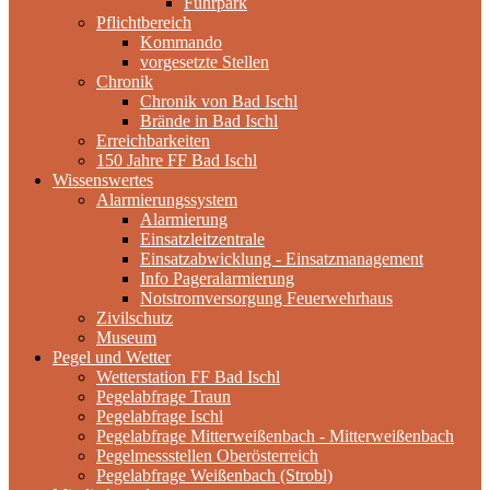
Fuhrpark
Pflichtbereich
Kommando
vorgesetzte Stellen
Chronik
Chronik von Bad Ischl
Brände in Bad Ischl
Erreichbarkeiten
150 Jahre FF Bad Ischl
Wissenswertes
Alarmierungssystem
Alarmierung
Einsatzleitzentrale
Einsatzabwicklung - Einsatzmanagement
Info Pageralarmierung
Notstromversorgung Feuerwehrhaus
Zivilschutz
Museum
Pegel und Wetter
Wetterstation FF Bad Ischl
Pegelabfrage Traun
Pegelabfrage Ischl
Pegelabfrage Mitterweißenbach - Mitterweißenbach
Pegelmessstellen Oberösterreich
Pegelabfrage Weißenbach (Strobl)