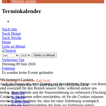
Mitglied werden
Terminkalender
Nach Jahr
Nach Monat
Nach Woche
Heute
Gehe zu Monat
Gehe zu Monat
Vorheriger Tag
Dienstag 09 Juni 2026
Folgetag
Es wurden keine Events gefunden
Wir benutzen Cookies
Freiwillige Feuerwehr Bad Ischl
Auch die Feuerwehr nutzt Cookies auf ihrer Website. Einige von ihnen
Adalbert-Stifter-Kai 15 / 4820 Bad Ischl / 06132/24131-0
sind essenziell für den Betrieb unserer Seite, während andere uns
helfen, diese Website und die Nutzererfahrung zu verbessern (Tracking
Startseite
Cookies). Sie können selbst entscheiden, ob Sie die Cookies zulassen
Kontakte
möchten. Bitte beachten Sie, dass bei einer Ablehnung womöglich
Datenschutz
nicht mehr alle Funktionalitäten der Seite zur Verfügung stehen.
Impressum