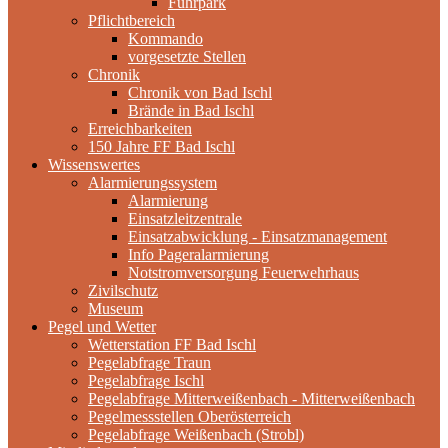
Fuhrpark
Pflichtbereich
Kommando
vorgesetzte Stellen
Chronik
Chronik von Bad Ischl
Brände in Bad Ischl
Erreichbarkeiten
150 Jahre FF Bad Ischl
Wissenswertes
Alarmierungssystem
Alarmierung
Einsatzleitzentrale
Einsatzabwicklung - Einsatzmanagement
Info Pageralarmierung
Notstromversorgung Feuerwehrhaus
Zivilschutz
Museum
Pegel und Wetter
Wetterstation FF Bad Ischl
Pegelabfrage Traun
Pegelabfrage Ischl
Pegelabfrage Mitterweißenbach - Mitterweißenbach
Pegelmessstellen Oberösterreich
Pegelabfrage Weißenbach (Strobl)