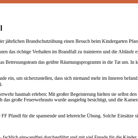
l
er jährlichen Brandschutzübung einen Besuch beim Kindergarten Pfan
en das richtige Verhalten im Brandfall zu trainieren und die Abläufe 
as Betreuungsteam das geübte Räumungsprogramm in die Tat um. In kurz
de ein, um sicherzustellen, dass sich niemand mehr im Inneren befand
g.
rwehr hautnah erleben: Mit großer Begeisterung hielten sie selbst den
h das große Feuerwehrauto wurde ausgiebig besichtigt, und die Kamera
F Pfandl für die spannende und lehrreiche Übung. Solche Einsätze sind
 fachlich einwandfrei durchgeführt und mit viel Freude für die Kinder