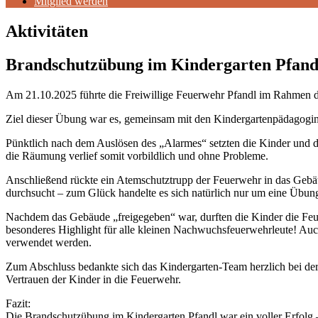
Mitglied werden
Aktivitäten
Brandschutzübung im Kindergarten Pfand
Am 21.10.2025 führte die Freiwillige Feuerwehr Pfandl im Rahmen d
Ziel dieser Übung war es, gemeinsam mit den Kindergartenpädagoginn
Pünktlich nach dem Auslösen des „Alarmes“ setzten die Kinder und d
die Räumung verlief somit vorbildlich und ohne Probleme.
Anschließend rückte ein Atemschutztrupp der Feuerwehr in das Gebäu
durchsucht – zum Glück handelte es sich natürlich nur um eine Übun
Nachdem das Gebäude „freigegeben“ war, durften die Kinder die Feue
besonderes Highlight für alle kleinen Nachwuchsfeuerwehrleute! Auc
verwendet werden.
Zum Abschluss bedankte sich das Kindergarten-Team herzlich bei der F
Vertrauen der Kinder in die Feuerwehr.
Fazit:
Die Brandschutzübung im Kindergarten Pfandl war ein voller Erfolg –