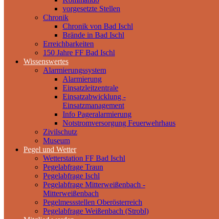
vorgesetzte Stellen
Chronik
Chronik von Bad Ischl
Brände in Bad Ischl
Erreichbarkeiten
150 Jahre FF Bad Ischl
Wissenswertes
Alarmierungssystem
Alarmierung
Einsatzleitzentrale
Einsatzabwicklung -
Einsatzmanagement
Info Pageralarmierung
Notstromversorgung Feuerwehrhaus
Zivilschutz
Museum
Pegel und Wetter
Wetterstation FF Bad Ischl
Pegelabfrage Traun
Pegelabfrage Ischl
Pegelabfrage Mitterweißenbach -
Mitterweißenbach
Pegelmessstellen Oberösterreich
Pegelabfrage Weißenbach (Strobl)