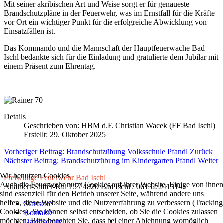
Mit seiner akribischen Art und Weise sorgt er für genaueste
Brandschutzpläne in der Feuerwehr, was im Ernstfall für die Kräfte
vor Ort ein wichtiger Punkt für die erfolgreiche Abwicklung von
Einsatzfällen ist.
Das Kommando und die Mannschaft der Hauptfeuerwache Bad
Ischl bedankte sich für die Einladung und gratulierte dem Jubilar mit
einem Präsent zum Ehrentag.
Details
Geschrieben von:
HBM d.F. Christian Wacek (FF Bad Ischl)
Erstellt: 29. Oktober 2025
Vorheriger Beitrag: Brandschutzübung Volksschule Pfandl
Zurück
Nächster Beitrag: Brandschutzübung im Kindergarten Pfandl
Weiter
Wir benutzen Cookies
Freiwillige Feuerwehr Bad Ischl
Auch die Feuerwehr nutzt Cookies auf ihrer Website. Einige von ihnen
Adalbert-Stifter-Kai 15 / 4820 Bad Ischl / 06132/24131-0
sind essenziell für den Betrieb unserer Seite, während andere uns
helfen, diese Website und die Nutzererfahrung zu verbessern (Tracking
Startseite
Cookies). Sie können selbst entscheiden, ob Sie die Cookies zulassen
Kontakte
möchten. Bitte beachten Sie, dass bei einer Ablehnung womöglich
Datenschutz