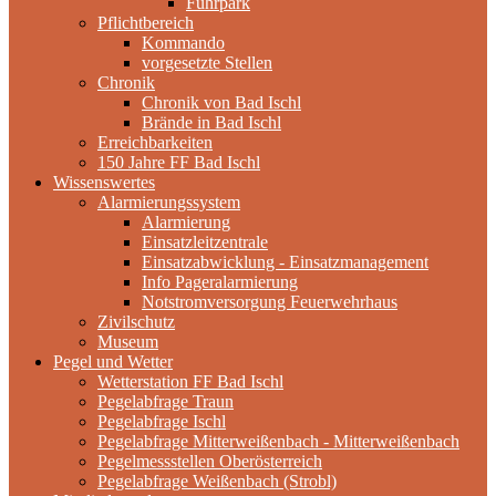
Fuhrpark
Pflichtbereich
Kommando
vorgesetzte Stellen
Chronik
Chronik von Bad Ischl
Brände in Bad Ischl
Erreichbarkeiten
150 Jahre FF Bad Ischl
Wissenswertes
Alarmierungssystem
Alarmierung
Einsatzleitzentrale
Einsatzabwicklung - Einsatzmanagement
Info Pageralarmierung
Notstromversorgung Feuerwehrhaus
Zivilschutz
Museum
Pegel und Wetter
Wetterstation FF Bad Ischl
Pegelabfrage Traun
Pegelabfrage Ischl
Pegelabfrage Mitterweißenbach - Mitterweißenbach
Pegelmessstellen Oberösterreich
Pegelabfrage Weißenbach (Strobl)