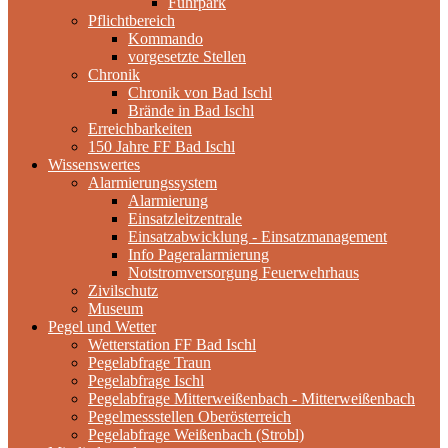
Fuhrpark
Pflichtbereich
Kommando
vorgesetzte Stellen
Chronik
Chronik von Bad Ischl
Brände in Bad Ischl
Erreichbarkeiten
150 Jahre FF Bad Ischl
Wissenswertes
Alarmierungssystem
Alarmierung
Einsatzleitzentrale
Einsatzabwicklung - Einsatzmanagement
Info Pageralarmierung
Notstromversorgung Feuerwehrhaus
Zivilschutz
Museum
Pegel und Wetter
Wetterstation FF Bad Ischl
Pegelabfrage Traun
Pegelabfrage Ischl
Pegelabfrage Mitterweißenbach - Mitterweißenbach
Pegelmessstellen Oberösterreich
Pegelabfrage Weißenbach (Strobl)