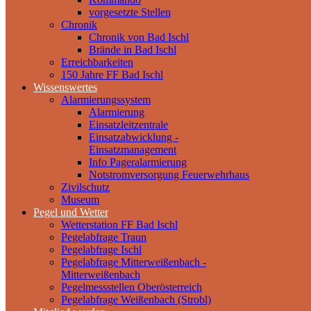
vorgesetzte Stellen
Chronik
Chronik von Bad Ischl
Brände in Bad Ischl
Erreichbarkeiten
150 Jahre FF Bad Ischl
Wissenswertes
Alarmierungssystem
Alarmierung
Einsatzleitzentrale
Einsatzabwicklung -
Einsatzmanagement
Info Pageralarmierung
Notstromversorgung Feuerwehrhaus
Zivilschutz
Museum
Pegel und Wetter
Wetterstation FF Bad Ischl
Pegelabfrage Traun
Pegelabfrage Ischl
Pegelabfrage Mitterweißenbach -
Mitterweißenbach
Pegelmessstellen Oberösterreich
Pegelabfrage Weißenbach (Strobl)