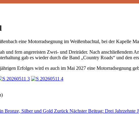
l
weißenbach eine Motorradsegnung im Weißenbachtal, bei der Kapelle M
nah und fern angereisten Zwei- und Dreiräder. Nach anschließendem A
nterhaltung gab es wieder durch die Band „Country Roads“ und den er
jährigen Erfolges wird es auch im Mai 2027 eine Motorradsegnung ge
h)
 in Bronze, Silber und Gold
Zurück
Nächster Beitrag: Drei Jahrzehnte