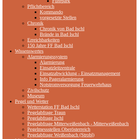
Fuhrpark
Pflichtbereich
Kommando
vorgesetzte Stellen
Chronik
Chronik von Bad Ischl
Brände in Bad Ischl
Erreichbarkeiten
150 Jahre FF Bad Ischl
Wissenswertes
Alarmierungssystem
Alarmierung
Einsatzleitzentrale
Einsatzabwicklung - Einsatzmanagement
Info Pageralarmierung
Notstromversorgung Feuerwehrhaus
Zivilschutz
Museum
Pegel und Wetter
Wetterstation FF Bad Ischl
Pegelabfrage Traun
Pegelabfrage Ischl
Pegelabfrage Mitterweißenbach - Mitterweißenbach
Pegelmessstellen Oberösterreich
Pegelabfrage Weißenbach (Strobl)