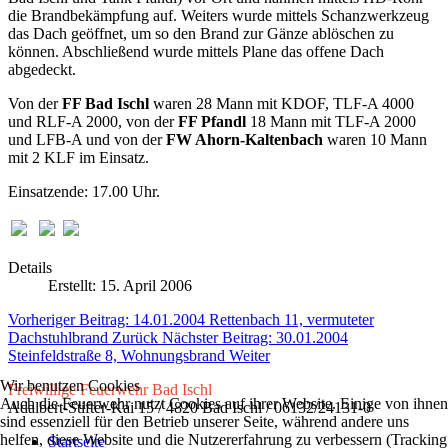
die Brandbekämpfung auf. Weiters wurde mittels Schanzwerkzeug
das Dach geöffnet, um so den Brand zur Gänze ablöschen zu
können. Abschließend wurde mittels Plane das offene Dach
abgedeckt.
Von der
FF Bad Ischl
waren 28 Mann mit KDOF, TLF-A 4000
und RLF-A 2000, von der
FF Pfandl
18 Mann mit TLF-A 2000
und LFB-A und von der
FW Ahorn-Kaltenbach
waren 10 Mann
mit 2 KLF im Einsatz.
Einsatzende: 17.00 Uhr.
Details
Erstellt: 15. April 2006
Vorheriger Beitrag: 14.01.2004 Rettenbach 11, vermuteter
Dachstuhlbrand
Zurück
Nächster Beitrag: 30.01.2004
Steinfeldstraße 8, Wohnungsbrand
Weiter
Wir benutzen Cookies
Freiwillige Feuerwehr Bad Ischl
Auch die Feuerwehr nutzt Cookies auf ihrer Website. Einige von ihnen
Adalbert-Stifter-Kai 15 / 4820 Bad Ischl / 06132/24131-0
sind essenziell für den Betrieb unserer Seite, während andere uns
helfen, diese Website und die Nutzererfahrung zu verbessern (Tracking
Startseite