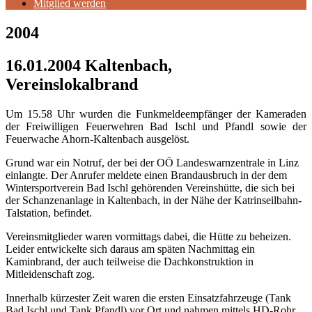
Mitglied werden
2004
16.01.2004 Kaltenbach,
Vereinslokalbrand
Um 15.58 Uhr wurden die Funkmeldeempfänger der Kameraden
der Freiwilligen Feuerwehren Bad Ischl und Pfandl sowie der
Feuerwache Ahorn-Kaltenbach ausgelöst.
Grund war ein Notruf, der bei der OÖ Landeswarnzentrale in Linz
einlangte. Der Anrufer meldete einen Brandausbruch in der dem
Wintersportverein Bad Ischl gehörenden Vereinshütte, die sich bei
der Schanzenanlage in Kaltenbach, in der Nähe der Katrinseilbahn-
Talstation, befindet.
Vereinsmitglieder waren vormittags dabei, die Hütte zu beheizen.
Leider entwickelte sich daraus am späten Nachmittag ein
Kaminbrand, der auch teilweise die Dachkonstruktion in
Mitleidenschaft zog.
Innerhalb kürzester Zeit waren die ersten Einsatzfahrzeuge (Tank
Bad Ischl und Tank Pfandl) vor Ort und nahmen mittels HD-Rohr