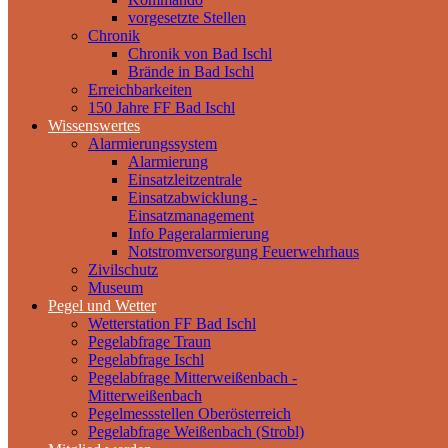
vorgesetzte Stellen
Chronik
Chronik von Bad Ischl
Brände in Bad Ischl
Erreichbarkeiten
150 Jahre FF Bad Ischl
Wissenswertes
Alarmierungssystem
Alarmierung
Einsatzleitzentrale
Einsatzabwicklung -
Einsatzmanagement
Info Pageralarmierung
Notstromversorgung Feuerwehrhaus
Zivilschutz
Museum
Pegel und Wetter
Wetterstation FF Bad Ischl
Pegelabfrage Traun
Pegelabfrage Ischl
Pegelabfrage Mitterweißenbach -
Mitterweißenbach
Pegelmessstellen Oberösterreich
Pegelabfrage Weißenbach (Strobl)