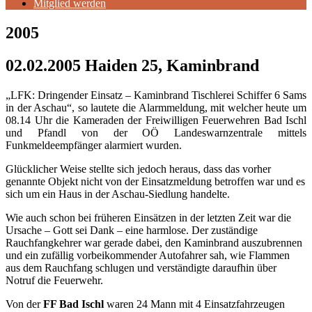
Mitglied werden
2005
02.02.2005 Haiden 25, Kaminbrand
„LFK: Dringender Einsatz – Kaminbrand Tischlerei Schiffer 6 Sams
in der Aschau“, so lautete die Alarmmeldung, mit welcher heute um
08.14 Uhr die Kameraden der Freiwilligen Feuerwehren Bad Ischl
und Pfandl von der OÖ Landeswarnzentrale mittels
Funkmeldeempfänger alarmiert wurden.
Glücklicher Weise stellte sich jedoch heraus, dass das vorher
genannte Objekt nicht von der Einsatzmeldung betroffen war und es
sich um ein Haus in der Aschau-Siedlung handelte.
Wie auch schon bei früheren Einsätzen in der letzten Zeit war die
Ursache – Gott sei Dank – eine harmlose. Der zuständige
Rauchfangkehrer war gerade dabei, den Kaminbrand auszubrennen
und ein zufällig vorbeikommender Autofahrer sah, wie Flammen
aus dem Rauchfang schlugen und verständigte daraufhin über
Notruf die Feuerwehr.
Von der
FF Bad Ischl
waren 24 Mann mit 4 Einsatzfahrzeugen