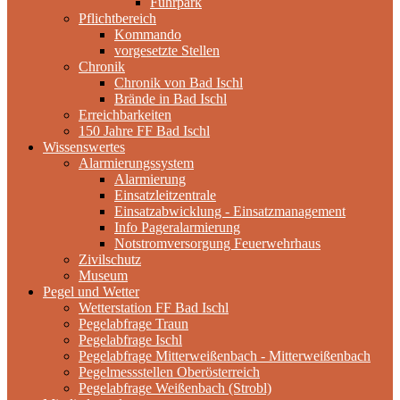
Fuhrpark
Pflichtbereich
Kommando
vorgesetzte Stellen
Chronik
Chronik von Bad Ischl
Brände in Bad Ischl
Erreichbarkeiten
150 Jahre FF Bad Ischl
Wissenswertes
Alarmierungssystem
Alarmierung
Einsatzleitzentrale
Einsatzabwicklung - Einsatzmanagement
Info Pageralarmierung
Notstromversorgung Feuerwehrhaus
Zivilschutz
Museum
Pegel und Wetter
Wetterstation FF Bad Ischl
Pegelabfrage Traun
Pegelabfrage Ischl
Pegelabfrage Mitterweißenbach - Mitterweißenbach
Pegelmessstellen Oberösterreich
Pegelabfrage Weißenbach (Strobl)