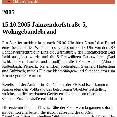
Mitglied werden
2005
15.10.2005 Jainzendorfstraße 5,
Wohngebäudebrand
Ein Anrufer meldete kurz nach 06.00 Uhr über Notruf den Brand
eines benachbarten Wohnhauses, sodass um 06.13 Uhr von der OÖ
Landeswarnzentrale in Linz die Alarmstufe 2 des Pflichtbereich Bad
Ischl ausgelöst wurde und die 5 Freiwilligen Feuerwehren (Bad
Ischl, Jainzen, Lauffen und Pfandl) und die 5 Feuerwachen (Ahorn-
Kaltenbach, Perneck, Reiterndorf, Rettenbach-Steinfeld-Hinterstein
und Sulzbach) mittels Funkmeldeempfänger- und Sire
nena
larm zum
Einsatz gerufen wurden.
Bereits auf der Anfahrt ins Gerätehaus der
FF Bad Ischl
konnten
Kameraden den Vollbrand des betroffenen Objektes feststellen,
welches im dichtverbauten Gebiet errichtet und nur über eine
schmale Zufahrtsstraße erreichbar ist.
Die ersteintreffenden Einsatzkräfte der Feuerwehr begannen sofort
mit den Löscharbeiten, die jedoch aufgrund des großen
Brandfortschrittes nur bedingt Wirkung zeigten und sich daher in der