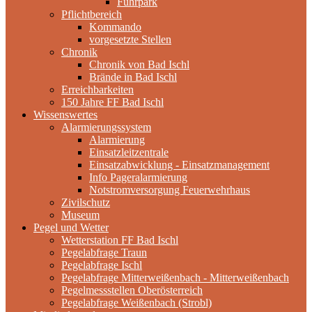
Fuhrpark
Pflichtbereich
Kommando
vorgesetzte Stellen
Chronik
Chronik von Bad Ischl
Brände in Bad Ischl
Erreichbarkeiten
150 Jahre FF Bad Ischl
Wissenswertes
Alarmierungssystem
Alarmierung
Einsatzleitzentrale
Einsatzabwicklung - Einsatzmanagement
Info Pageralarmierung
Notstromversorgung Feuerwehrhaus
Zivilschutz
Museum
Pegel und Wetter
Wetterstation FF Bad Ischl
Pegelabfrage Traun
Pegelabfrage Ischl
Pegelabfrage Mitterweißenbach - Mitterweißenbach
Pegelmessstellen Oberösterreich
Pegelabfrage Weißenbach (Strobl)