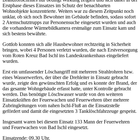
Erstphase dieses Einsatzes im Schutz der benachbarten
Wohnobjekte konzentrierte.
Weiters war zu diesem Zeitpunkt noch
unklar, ob sich noch Bewohner im Gebäude befinden, sodass sofort
2 Atemschutztrupps zur Personensuche eingesetzt wurden und auch
die vorhandene Wärmebildkamera erstmalige zum Einsatz kam und
sich bestens bewährte.
Gottlob konnten sich alle Hausbewohner rechtzeitig in Sicherheit
bringen, wobei 4 Personen verletzt wurden, die nach Erstversorgung
vom Roten Kreuz Bad Ischl ins Landeskrankenhaus eingeliefert
wurden.
Erst ein umfassender Löschangriff mit mehreren Strahlrohren bzw.
eines Wasserwerfers, der über die Drehleiter in Einsatz gebracht
wurde, zeigte den gewünschten Erfolg und es konnte der Brand, der
das gesamte Wohngebäude erfasst hatte, unter Kontrolle gebracht
werden.
Das benötigte Löschwasser wurde von den weiteren
Einsatzkräften der Feuerwachen und Feuerwehren über mehrere
Zubringleitungen vom nahen Ischl-Fluß an die Einsatzstelle
gefördert und damit die eingesetzten 3 Tanklöschfahrzeuge gespeist.
Insgesamt waren bei diesem Einsatz 133 Mann der Feuerwehren
und Feuerwachen von Bad Ischl eingesetzt.
Einsatzende: 09.30 Uhr.