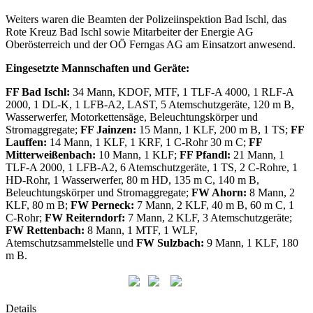
Weiters waren die Beamten der Polizeiinspektion Bad Ischl, das
Rote Kreuz Bad Ischl sowie Mitarbeiter der Energie AG
Oberösterreich und der OÖ Ferngas AG am Einsatzort anwesend.
Eingesetzte Mannschaften und Geräte:
FF Bad Ischl
:
34 Mann, KDOF, MTF, 1 TLF-A 4000, 1 RLF-A
2000, 1 DL-K, 1 LFB-A2, LAST, 5 Atemschutzgeräte, 120 m B,
Wasserwerfer, Motorkettensäge, Beleuchtungskörper und
Stromaggregate;
FF Jainzen
:
15 Mann, 1 KLF, 200 m B, 1 TS;
FF
Lauffen
:
14 Mann, 1 KLF, 1 KRF, 1 C-Rohr 30 m C;
FF
Mitterweißenbach
:
10 Mann, 1 KLF;
FF Pfandl
:
21 Mann, 1
TLF-A 2000, 1 LFB-A2, 6 Atemschutzgeräte, 1 TS, 2 C-Rohre, 1
HD-Rohr, 1 Wasserwerfer, 80 m HD, 135 m C, 140 m B,
Beleuchtungskörper und Stromaggregate;
FW Ahorn:
8 Mann, 2
KLF, 80 m B;
FW Perneck
:
7 Mann, 2 KLF, 40 m B, 60 m C, 1
C-Rohr;
FW Reiterndorf
:
7 Mann, 2 KLF, 3 Atemschutzgeräte;
FW Rettenbach:
8 Mann, 1 MTF, 1 WLF,
Atemschutzsammelstelle und
FW Sulzbach
:
9 Mann, 1 KLF, 180
m B.
Details