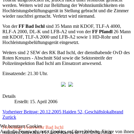
werden. Weiters wird zur Belüftung der Wohnräumlichkeiten ein
Hochleistungsbelüftungsgerät in Stellung gebracht und die Zimmer
wieder rauchfrei gemacht. Verletzt wird niemand.
Von der
FF Bad Ischl
sind 35 Mann mit KDOF, TLF-A 4000,
RLF-A 2000, DL-K und LFB-A2 und von der
FF Pfandl
26 Mann
mit KDOF, TLF-A 2000 und LFB-A2 sowie 1 HD-Rohr und 1
Hochleistungsbelüftungsgerät eingesetzt.
Weiters sind 2 SEW des RK Bad Ischl, der diensthabende OvD des
Roten Kreuzes - Abschnitt Süd sowie die Sektorstreife der
Polizeiinspektion Bad Ischl am Einsatzort anwesend.
Einsatzende: 21.30 Uhr.
Details
Erstellt: 15. April 2006
Vorheriger Beitrag: 20.12.2005 Haiden 52, Geschäftslokalbrand
Zurück
Wir benutzen Cookies
Freiwillige Feuerwehr Bad Ischl
Auch die Feuerwehr nutzt Cookies auf ihrer Website. Einige von ihnen
Adalbert-Stifter-Kai 15 / 4820 Bad Ischl / 06132/24131-0