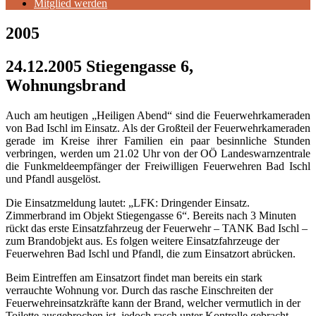
Mitglied werden
2005
24.12.2005 Stiegengasse 6,
Wohnungsbrand
Auch am heutigen „Heiligen Abend“ sind die Feuerwehrkameraden
von Bad Ischl im Einsatz. Als der Großteil der Feuerwehrkameraden
gerade im Kreise ihrer Familien ein paar besinnliche Stunden
verbringen, werden um 21.02 Uhr von der OÖ Landeswarnzentrale
die Funkmeldeempfänger der Freiwilligen Feuerwehren Bad Ischl
und Pfandl ausgelöst.
Die Einsatzmeldung lautet: „LFK: Dringender Einsatz.
Zimmerbrand im Objekt Stiegengasse 6“.
Bereits nach 3 Minuten
rückt das erste Einsatzfahrzeug der Feuerwehr – TANK Bad Ischl –
zum Brandobjekt aus. Es folgen weitere Einsatzfahrzeuge der
Feuerwehren Bad Ischl und Pfandl, die zum Einsatzort abrücken.
Beim Eintreffen am Einsatzort findet man bereits ein stark
verrauchte Wohnung vor. Durch das rasche Einschreiten der
Feuerwehreinsatzkräfte kann der Brand, welcher vermutlich in der
Toilette ausgebrochen ist, jedoch rasch unter Kontrolle gebracht