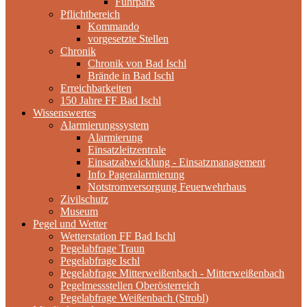
Fuhrpark
Pflichtbereich
Kommando
vorgesetzte Stellen
Chronik
Chronik von Bad Ischl
Brände in Bad Ischl
Erreichbarkeiten
150 Jahre FF Bad Ischl
Wissenswertes
Alarmierungssystem
Alarmierung
Einsatzleitzentrale
Einsatzabwicklung - Einsatzmanagement
Info Pageralarmierung
Notstromversorgung Feuerwehrhaus
Zivilschutz
Museum
Pegel und Wetter
Wetterstation FF Bad Ischl
Pegelabfrage Traun
Pegelabfrage Ischl
Pegelabfrage Mitterweißenbach - Mitterweißenbach
Pegelmessstellen Oberösterreich
Pegelabfrage Weißenbach (Strobl)