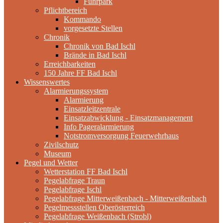
Fuhrpark
Pflichtbereich
Kommando
vorgesetzte Stellen
Chronik
Chronik von Bad Ischl
Brände in Bad Ischl
Erreichbarkeiten
150 Jahre FF Bad Ischl
Wissenswertes
Alarmierungssystem
Alarmierung
Einsatzleitzentrale
Einsatzabwicklung - Einsatzmanagement
Info Pageralarmierung
Notstromversorgung Feuerwehrhaus
Zivilschutz
Museum
Pegel und Wetter
Wetterstation FF Bad Ischl
Pegelabfrage Traun
Pegelabfrage Ischl
Pegelabfrage Mitterweißenbach - Mitterweißenbach
Pegelmessstellen Oberösterreich
Pegelabfrage Weißenbach (Strobl)