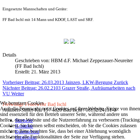
Eingesetzte Mannschaften und Geräte:
FF Bad Ischl mit 14 Mann und KDOF, LAST und SRF.
Details
Geschrieben von:
HBM d.F. Michael Zeppezauer-Neureiter
(FF Bad Ischl)
Erstellt: 21. März 2013
Vorheriger Beitrag: 26.03.2013 Jainzen, LKW-Bergung
Zurück
Nächster Beitrag: 26.02.2103 Grazer Straße, Aufräumarbeiten nach
VU
Weiter
Wir benutzen Cookies
Freiwillige Feuerwehr Bad Ischl
Auch die Feuerwehr nutzt Cookies auf ihrer Website. Einige von ihnen
Adalbert-Stifter-Kai 15 / 4820 Bad Ischl / 06132/24131-0
sind essenziell für den Betrieb unserer Seite, während andere uns
helfen, diese Website und die Nutzererfahrung zu verbessern (Tracking
Startseite
Cookies). Sie können selbst entscheiden, ob Sie die Cookies zulassen
Kontakte
möchten. Bitte beachten Sie, dass bei einer Ablehnung womöglich
Datenschutz
nicht mehr alle Funktionalitäten der Seite zur Verfügung stehen.
Impressum