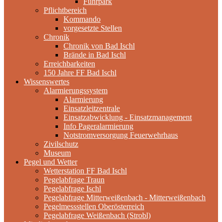
Fuhrpark
Pflichtbereich
Kommando
vorgesetzte Stellen
Chronik
Chronik von Bad Ischl
Brände in Bad Ischl
Erreichbarkeiten
150 Jahre FF Bad Ischl
Wissenswertes
Alarmierungssystem
Alarmierung
Einsatzleitzentrale
Einsatzabwicklung - Einsatzmanagement
Info Pageralarmierung
Notstromversorgung Feuerwehrhaus
Zivilschutz
Museum
Pegel und Wetter
Wetterstation FF Bad Ischl
Pegelabfrage Traun
Pegelabfrage Ischl
Pegelabfrage Mitterweißenbach - Mitterweißenbach
Pegelmessstellen Oberösterreich
Pegelabfrage Weißenbach (Strobl)