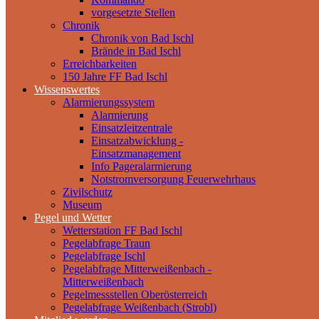
vorgesetzte Stellen
Chronik
Chronik von Bad Ischl
Brände in Bad Ischl
Erreichbarkeiten
150 Jahre FF Bad Ischl
Wissenswertes
Alarmierungssystem
Alarmierung
Einsatzleitzentrale
Einsatzabwicklung -
Einsatzmanagement
Info Pageralarmierung
Notstromversorgung Feuerwehrhaus
Zivilschutz
Museum
Pegel und Wetter
Wetterstation FF Bad Ischl
Pegelabfrage Traun
Pegelabfrage Ischl
Pegelabfrage Mitterweißenbach -
Mitterweißenbach
Pegelmessstellen Oberösterreich
Pegelabfrage Weißenbach (Strobl)