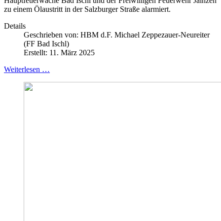
Hauptfeuerwache Bad Ischl und der Freiwilligen Feuerwehr Jainzen
zu einem Ölaustritt in der Salzburger Straße alarmiert.
Details
Geschrieben von:
HBM d.F. Michael Zeppezauer-Neureiter
(FF Bad Ischl)
Erstellt: 11. März 2025
Weiterlesen …