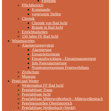
Fuhrpark
Pflichtbereich
Kommando
vorgesetzte Stellen
Chronik
Chronik von Bad Ischl
Brände in Bad Ischl
Erreichbarkeiten
150 Jahre FF Bad Ischl
Wissenswertes
Alarmierungssystem
Alarmierung
Einsatzleitzentrale
Einsatzabwicklung - Einsatzmanagement
Info Pageralarmierung
Notstromversorgung Feuerwehrhaus
Zivilschutz
Museum
Pegel und Wetter
Wetterstation FF Bad Ischl
Pegelabfrage Traun
Pegelabfrage Ischl
Pegelabfrage Mitterweißenbach - Mitterweißenbach
Pegelmessstellen Oberösterreich
Pegelabfrage Weißenbach (Strobl)