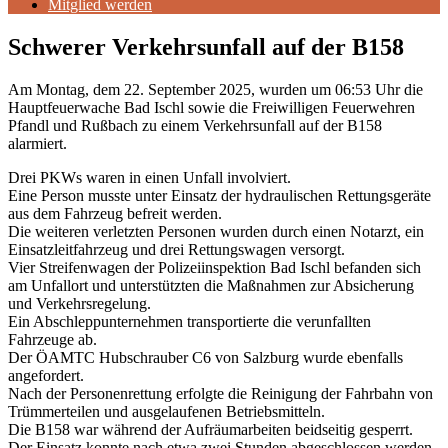
Mitglied werden
Schwerer Verkehrsunfall auf der B158
Am Montag, dem 22. September 2025, wurden um 06:53 Uhr die
Hauptfeuerwache Bad Ischl sowie die Freiwilligen Feuerwehren
Pfandl und Rußbach zu einem Verkehrsunfall auf der B158
alarmiert.
Drei PKWs waren in einen Unfall involviert.
Eine Person musste unter Einsatz der hydraulischen Rettungsgeräte
aus dem Fahrzeug befreit werden.
Die weiteren verletzten Personen wurden durch einen Notarzt, ein
Einsatzleitfahrzeug und drei Rettungswagen versorgt.
Vier Streifenwagen der Polizeiinspektion Bad Ischl befanden sich
am Unfallort und unterstützten die Maßnahmen zur Absicherung
und Verkehrsregelung.
Ein Abschleppunternehmen transportierte die verunfallten
Fahrzeuge ab.
Der ÖAMTC Hubschrauber C6 von Salzburg wurde ebenfalls
angefordert.
Nach der Personenrettung erfolgte die Reinigung der Fahrbahn von
Trümmerteilen und ausgelaufenen Betriebsmitteln.
Die B158 war während der Aufräumarbeiten beidseitig gesperrt.
Der Einsatz konnte nach etwa zwei Stunden abgeschlossen werden.