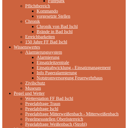
Fuhrpark
Pflichtbereich
Kommando
vorgesetzte Stellen
Chronik
Chronik von Bad Ischl
Brände in Bad Ischl
Erreichbarkeiten
150 Jahre FF Bad Ischl
Wissenswertes
Alarmierungssystem
Alarmierung
Einsatzleitzentrale
Einsatzabwicklung - Einsatzmanagement
Info Pageralarmierung
Notstromversorgung Feuerwehrhaus
Zivilschutz
Museum
Pegel und Wetter
Wetterstation FF Bad Ischl
Pegelabfrage Traun
Pegelabfrage Ischl
Pegelabfrage Mitterweißenbach - Mitterweißenbach
Pegelmessstellen Oberösterreich
Pegelabfrage Weißenbach (Strobl)