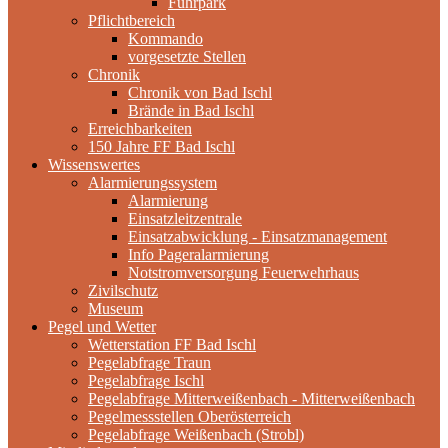
Fuhrpark
Pflichtbereich
Kommando
vorgesetzte Stellen
Chronik
Chronik von Bad Ischl
Brände in Bad Ischl
Erreichbarkeiten
150 Jahre FF Bad Ischl
Wissenswertes
Alarmierungssystem
Alarmierung
Einsatzleitzentrale
Einsatzabwicklung - Einsatzmanagement
Info Pageralarmierung
Notstromversorgung Feuerwehrhaus
Zivilschutz
Museum
Pegel und Wetter
Wetterstation FF Bad Ischl
Pegelabfrage Traun
Pegelabfrage Ischl
Pegelabfrage Mitterweißenbach - Mitterweißenbach
Pegelmessstellen Oberösterreich
Pegelabfrage Weißenbach (Strobl)