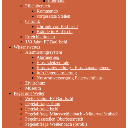
Fuhrpark
Pflichtbereich
Kommando
vorgesetzte Stellen
Chronik
Chronik von Bad Ischl
Brände in Bad Ischl
Erreichbarkeiten
150 Jahre FF Bad Ischl
Wissenswertes
Alarmierungssystem
Alarmierung
Einsatzleitzentrale
Einsatzabwicklung - Einsatzmanagement
Info Pageralarmierung
Notstromversorgung Feuerwehrhaus
Zivilschutz
Museum
Pegel und Wetter
Wetterstation FF Bad Ischl
Pegelabfrage Traun
Pegelabfrage Ischl
Pegelabfrage Mitterweißenbach - Mitterweißenbach
Pegelmessstellen Oberösterreich
Pegelabfrage Weißenbach (Strobl)