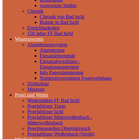
vorgesetzte Stellen
Chronik
Chronik von Bad Ischl
Brände in Bad Ischl
Erreichbarkeiten
150 Jahre FF Bad Ischl
Wissenswertes
Alarmierungssystem
Alarmierung
Einsatzleitzentrale
Einsatzabwicklung -
Einsatzmanagement
Info Pageralarmierung
Notstromversorgung Feuerwehrhaus
Zivilschutz
Museum
Pegel und Wetter
Wetterstation FF Bad Ischl
Pegelabfrage Traun
Pegelabfrage Ischl
Pegelabfrage Mitterweißenbach -
Mitterweißenbach
Pegelmessstellen Oberösterreich
Pegelabfrage Weißenbach (Strobl)