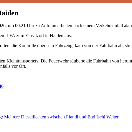
Haiden
26, um 00:21 Uhr zu Aufräumarbeiten nach einem Verkehrsunfall alarm
dem LFA zum Einsatzort in Haiden aus.
orters die Kontrolle über sein Fahrzeug, kam von der Fahrbahn ab, str
 Kleintransporters. Die Feuerwehr säuberte die Fahrbahn von herumlie
nfalls vor Ort.
ag: Mehrere Dieselflecken zwischen Pfandl und Bad Ischl
Weiter