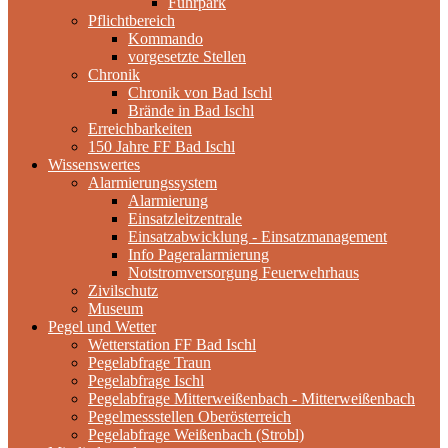
Fuhrpark
Pflichtbereich
Kommando
vorgesetzte Stellen
Chronik
Chronik von Bad Ischl
Brände in Bad Ischl
Erreichbarkeiten
150 Jahre FF Bad Ischl
Wissenswertes
Alarmierungssystem
Alarmierung
Einsatzleitzentrale
Einsatzabwicklung - Einsatzmanagement
Info Pageralarmierung
Notstromversorgung Feuerwehrhaus
Zivilschutz
Museum
Pegel und Wetter
Wetterstation FF Bad Ischl
Pegelabfrage Traun
Pegelabfrage Ischl
Pegelabfrage Mitterweißenbach - Mitterweißenbach
Pegelmessstellen Oberösterreich
Pegelabfrage Weißenbach (Strobl)