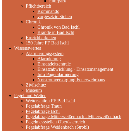
Fuhrpark
Pflichtbereich
Kommando
vorgesetzte Stellen
Chronik
Chronik von Bad Ischl
Brände in Bad Ischl
Erreichbarkeiten
150 Jahre FF Bad Ischl
Wissenswertes
Alarmierungssystem
Alarmierung
Einsatzleitzentrale
Einsatzabwicklung - Einsatzmanagement
Info Pageralarmierung
Notstromversorgung Feuerwehrhaus
Zivilschutz
Museum
Pegel und Wetter
Wetterstation FF Bad Ischl
Pegelabfrage Traun
Pegelabfrage Ischl
Pegelabfrage Mitterweißenbach - Mitterweißenbach
Pegelmessstellen Oberösterreich
Pegelabfrage Weißenbach (Strobl)