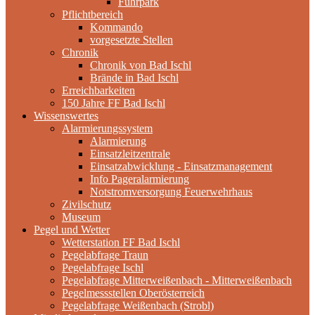
Fuhrpark
Pflichtbereich
Kommando
vorgesetzte Stellen
Chronik
Chronik von Bad Ischl
Brände in Bad Ischl
Erreichbarkeiten
150 Jahre FF Bad Ischl
Wissenswertes
Alarmierungssystem
Alarmierung
Einsatzleitzentrale
Einsatzabwicklung - Einsatzmanagement
Info Pageralarmierung
Notstromversorgung Feuerwehrhaus
Zivilschutz
Museum
Pegel und Wetter
Wetterstation FF Bad Ischl
Pegelabfrage Traun
Pegelabfrage Ischl
Pegelabfrage Mitterweißenbach - Mitterweißenbach
Pegelmessstellen Oberösterreich
Pegelabfrage Weißenbach (Strobl)