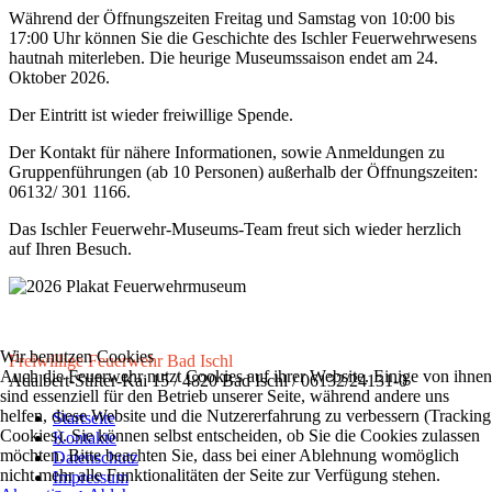
Während der Öffnungszeiten Freitag und Samstag von 10:00 bis
17:00 Uhr können Sie die Geschichte des Ischler Feuerwehrwesens
hautnah miterleben. Die heurige Museumssaison endet am 24.
Oktober 2026.
Der Eintritt ist wieder freiwillige Spende.
Der Kontakt für nähere Informationen, sowie Anmeldungen zu
Gruppenführungen (ab 10 Personen) außerhalb der Öffnungszeiten:
06132/ 301 1166.
Das Ischler Feuerwehr-Museums-Team freut sich wieder herzlich
auf Ihren Besuch.
Wir benutzen Cookies
Freiwillige Feuerwehr Bad Ischl
Auch die Feuerwehr nutzt Cookies auf ihrer Website. Einige von ihnen
Adalbert-Stifter-Kai 15 / 4820 Bad Ischl / 06132/24131-0
sind essenziell für den Betrieb unserer Seite, während andere uns
helfen, diese Website und die Nutzererfahrung zu verbessern (Tracking
Startseite
Cookies). Sie können selbst entscheiden, ob Sie die Cookies zulassen
Kontakte
möchten. Bitte beachten Sie, dass bei einer Ablehnung womöglich
Datenschutz
nicht mehr alle Funktionalitäten der Seite zur Verfügung stehen.
Impressum