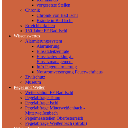
vorgesetzte Stellen
Chronik
Chronik von Bad Ischl
Brände in Bad Ischl
Erreichbarkeiten
150 Jahre FF Bad Ischl
Wissenswertes
Alarmierungssystem
Alarmierung
Einsatzleitzentrale
Einsatzabwicklung -
Einsatzmanagement
Info Pageralarmierung
Notstromversorgung Feuerwehrhaus
Zivilschutz
Museum
Pegel und Wetter
Wetterstation FF Bad Ischl
Pegelabfrage Traun
Pegelabfrage Ischl
Pegelabfrage Mitterweißenbach -
Mitterweißenbach
Pegelmessstellen Oberösterreich
Pegelabfrage Weißenbach (Strobl)