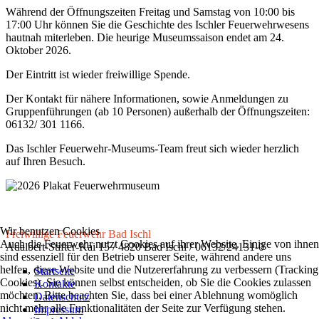
Während der Öffnungszeiten Freitag und Samstag von 10:00 bis
17:00 Uhr können Sie die Geschichte des Ischler Feuerwehrwesens
hautnah miterleben. Die heurige Museumssaison endet am 24.
Oktober 2026.
Der Eintritt ist wieder freiwillige Spende.
Der Kontakt für nähere Informationen, sowie Anmeldungen zu
Gruppenführungen (ab 10 Personen) außerhalb der Öffnungszeiten:
06132/ 301 1166.
Das Ischler Feuerwehr-Museums-Team freut sich wieder herzlich
auf Ihren Besuch.
Wir benutzen Cookies
Freiwillige Feuerwehr Bad Ischl
Auch die Feuerwehr nutzt Cookies auf ihrer Website. Einige von ihnen
Adalbert-Stifter-Kai 15 / 4820 Bad Ischl / 06132/24131-0
sind essenziell für den Betrieb unserer Seite, während andere uns
helfen, diese Website und die Nutzererfahrung zu verbessern (Tracking
Startseite
Cookies). Sie können selbst entscheiden, ob Sie die Cookies zulassen
Kontakte
möchten. Bitte beachten Sie, dass bei einer Ablehnung womöglich
Datenschutz
nicht mehr alle Funktionalitäten der Seite zur Verfügung stehen.
Impressum