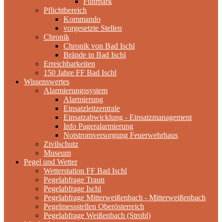
Fuhrpark
Pflichtbereich
Kommando
vorgesetzte Stellen
Chronik
Chronik von Bad Ischl
Brände in Bad Ischl
Erreichbarkeiten
150 Jahre FF Bad Ischl
Wissenswertes
Alarmierungssystem
Alarmierung
Einsatzleitzentrale
Einsatzabwicklung - Einsatzmanagement
Info Pageralarmierung
Notstromversorgung Feuerwehrhaus
Zivilschutz
Museum
Pegel und Wetter
Wetterstation FF Bad Ischl
Pegelabfrage Traun
Pegelabfrage Ischl
Pegelabfrage Mitterweißenbach - Mitterweißenbach
Pegelmessstellen Oberösterreich
Pegelabfrage Weißenbach (Strobl)