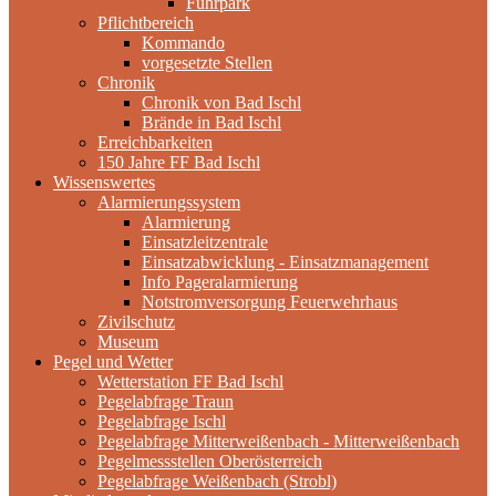
Fuhrpark
Pflichtbereich
Kommando
vorgesetzte Stellen
Chronik
Chronik von Bad Ischl
Brände in Bad Ischl
Erreichbarkeiten
150 Jahre FF Bad Ischl
Wissenswertes
Alarmierungssystem
Alarmierung
Einsatzleitzentrale
Einsatzabwicklung - Einsatzmanagement
Info Pageralarmierung
Notstromversorgung Feuerwehrhaus
Zivilschutz
Museum
Pegel und Wetter
Wetterstation FF Bad Ischl
Pegelabfrage Traun
Pegelabfrage Ischl
Pegelabfrage Mitterweißenbach - Mitterweißenbach
Pegelmessstellen Oberösterreich
Pegelabfrage Weißenbach (Strobl)