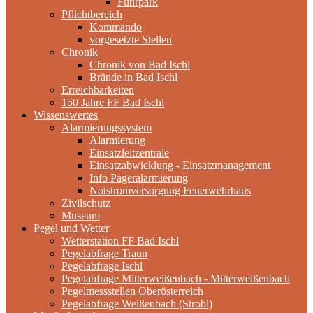
Fuhrpark
Pflichtbereich
Kommando
vorgesetzte Stellen
Chronik
Chronik von Bad Ischl
Brände in Bad Ischl
Erreichbarkeiten
150 Jahre FF Bad Ischl
Wissenswertes
Alarmierungssystem
Alarmierung
Einsatzleitzentrale
Einsatzabwicklung - Einsatzmanagement
Info Pageralarmierung
Notstromversorgung Feuerwehrhaus
Zivilschutz
Museum
Pegel und Wetter
Wetterstation FF Bad Ischl
Pegelabfrage Traun
Pegelabfrage Ischl
Pegelabfrage Mitterweißenbach - Mitterweißenbach
Pegelmessstellen Oberösterreich
Pegelabfrage Weißenbach (Strobl)