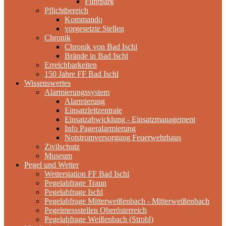
Fuhrpark
Pflichtbereich
Kommando
vorgesetzte Stellen
Chronik
Chronik von Bad Ischl
Brände in Bad Ischl
Erreichbarkeiten
150 Jahre FF Bad Ischl
Wissenswertes
Alarmierungssystem
Alarmierung
Einsatzleitzentrale
Einsatzabwicklung - Einsatzmanagement
Info Pageralarmierung
Notstromversorgung Feuerwehrhaus
Zivilschutz
Museum
Pegel und Wetter
Wetterstation FF Bad Ischl
Pegelabfrage Traun
Pegelabfrage Ischl
Pegelabfrage Mitterweißenbach - Mitterweißenbach
Pegelmessstellen Oberösterreich
Pegelabfrage Weißenbach (Strobl)