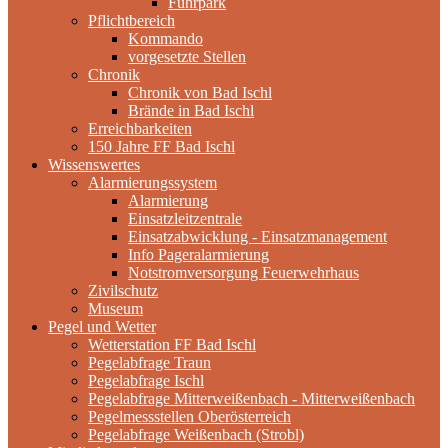
Fuhrpark
Pflichtbereich
Kommando
vorgesetzte Stellen
Chronik
Chronik von Bad Ischl
Brände in Bad Ischl
Erreichbarkeiten
150 Jahre FF Bad Ischl
Wissenswertes
Alarmierungssystem
Alarmierung
Einsatzleitzentrale
Einsatzabwicklung - Einsatzmanagement
Info Pageralarmierung
Notstromversorgung Feuerwehrhaus
Zivilschutz
Museum
Pegel und Wetter
Wetterstation FF Bad Ischl
Pegelabfrage Traun
Pegelabfrage Ischl
Pegelabfrage Mitterweißenbach - Mitterweißenbach
Pegelmessstellen Oberösterreich
Pegelabfrage Weißenbach (Strobl)