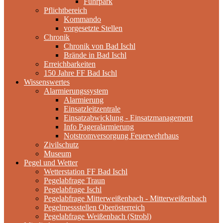
Fuhrpark
Pflichtbereich
Kommando
vorgesetzte Stellen
Chronik
Chronik von Bad Ischl
Brände in Bad Ischl
Erreichbarkeiten
150 Jahre FF Bad Ischl
Wissenswertes
Alarmierungssystem
Alarmierung
Einsatzleitzentrale
Einsatzabwicklung - Einsatzmanagement
Info Pageralarmierung
Notstromversorgung Feuerwehrhaus
Zivilschutz
Museum
Pegel und Wetter
Wetterstation FF Bad Ischl
Pegelabfrage Traun
Pegelabfrage Ischl
Pegelabfrage Mitterweißenbach - Mitterweißenbach
Pegelmessstellen Oberösterreich
Pegelabfrage Weißenbach (Strobl)