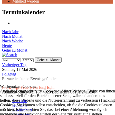
Mitglied werden
Terminkalender
Nach Jahr
Nach Monat
Nach Woche
Heute
Gehe zu Monat
Gehe zu Monat
Vorheriger Tag
Sonntag 17 Mai 2026
Folgetag
Es wurden keine Events gefunden
Wir benutzen Cookies
Freiwillige Feuerwehr Bad Ischl
Auch die Feuerwehr nutzt Cookies auf ihrer Website. Einige von ihnen
Adalbert-Stifter-Kai 15 / 4820 Bad Ischl / 06132/24131-0
sind essenziell für den Betrieb unserer Seite, während andere uns
helfen, diese Website und die Nutzererfahrung zu verbessern (Tracking
Startseite
Cookies). Sie können selbst entscheiden, ob Sie die Cookies zulassen
Kontakte
möchten. Bitte beachten Sie, dass bei einer Ablehnung womöglich
Datenschutz
nicht mehr alle Funktionalitäten der Seite zur Verfügung stehen.
Impressum