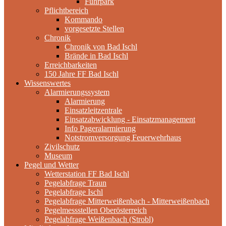
Fuhrpark
Pflichtbereich
Kommando
vorgesetzte Stellen
Chronik
Chronik von Bad Ischl
Brände in Bad Ischl
Erreichbarkeiten
150 Jahre FF Bad Ischl
Wissenswertes
Alarmierungssystem
Alarmierung
Einsatzleitzentrale
Einsatzabwicklung - Einsatzmanagement
Info Pageralarmierung
Notstromversorgung Feuerwehrhaus
Zivilschutz
Museum
Pegel und Wetter
Wetterstation FF Bad Ischl
Pegelabfrage Traun
Pegelabfrage Ischl
Pegelabfrage Mitterweißenbach - Mitterweißenbach
Pegelmessstellen Oberösterreich
Pegelabfrage Weißenbach (Strobl)