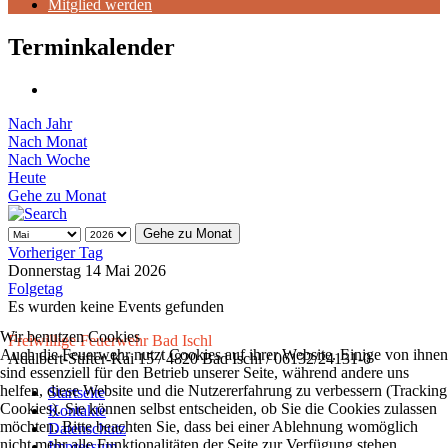
Mitglied werden
Terminkalender
Nach Jahr
Nach Monat
Nach Woche
Heute
Gehe zu Monat
Gehe zu Monat
Vorheriger Tag
Donnerstag 14 Mai 2026
Folgetag
Es wurden keine Events gefunden
Wir benutzen Cookies
Freiwillige Feuerwehr Bad Ischl
Auch die Feuerwehr nutzt Cookies auf ihrer Website. Einige von ihnen
Adalbert-Stifter-Kai 15 / 4820 Bad Ischl / 06132/24131-0
sind essenziell für den Betrieb unserer Seite, während andere uns
helfen, diese Website und die Nutzererfahrung zu verbessern (Tracking
Startseite
Cookies). Sie können selbst entscheiden, ob Sie die Cookies zulassen
Kontakte
möchten. Bitte beachten Sie, dass bei einer Ablehnung womöglich
Datenschutz
nicht mehr alle Funktionalitäten der Seite zur Verfügung stehen.
Impressum