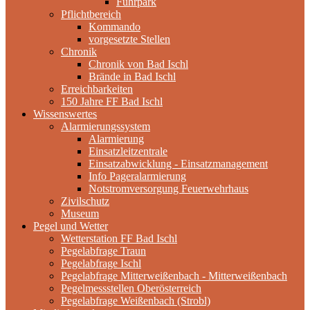
Fuhrpark
Pflichtbereich
Kommando
vorgesetzte Stellen
Chronik
Chronik von Bad Ischl
Brände in Bad Ischl
Erreichbarkeiten
150 Jahre FF Bad Ischl
Wissenswertes
Alarmierungssystem
Alarmierung
Einsatzleitzentrale
Einsatzabwicklung - Einsatzmanagement
Info Pageralarmierung
Notstromversorgung Feuerwehrhaus
Zivilschutz
Museum
Pegel und Wetter
Wetterstation FF Bad Ischl
Pegelabfrage Traun
Pegelabfrage Ischl
Pegelabfrage Mitterweißenbach - Mitterweißenbach
Pegelmessstellen Oberösterreich
Pegelabfrage Weißenbach (Strobl)