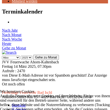
Mitglied werden
Terminkalender
Nach Jahr
Nach Monat
Nach Woche
Heute
Gehe zu Monat
Gehe zu Monat
JVV Feuerwache Ahorn-Kaltenbach
Freitag 14 März 2025, 07:30pm
Aufrufe
: 2470
von
Diese E-Mail-Adresse ist vor Spambots geschützt! Zur Anzeige
muss JavaScript eingeschaltet sein.
Ort
noch offen
Wir benutzen Cookies
Freiwillige Feuerwehr Bad Ischl
Auch die Feuerwehr nutzt Cookies auf ihrer Website. Einige von ihnen
Adalbert-Stifter-Kai 15 / 4820 Bad Ischl / 06132/24131-0
sind essenziell für den Betrieb unserer Seite, während andere uns
helfen, diese Website und die Nutzererfahrung zu verbessern (Tracking
Startseite
Cookies). Sie können selbst entscheiden, ob Sie die Cookies zulassen
Kontakte