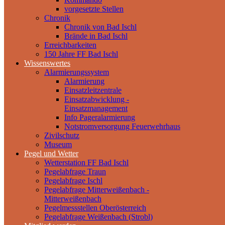
vorgesetzte Stellen
Chronik
Chronik von Bad Ischl
Brände in Bad Ischl
Erreichbarkeiten
150 Jahre FF Bad Ischl
Wissenswertes
Alarmierungssystem
Alarmierung
Einsatzleitzentrale
Einsatzabwicklung -
Einsatzmanagement
Info Pageralarmierung
Notstromversorgung Feuerwehrhaus
Zivilschutz
Museum
Pegel und Wetter
Wetterstation FF Bad Ischl
Pegelabfrage Traun
Pegelabfrage Ischl
Pegelabfrage Mitterweißenbach -
Mitterweißenbach
Pegelmessstellen Oberösterreich
Pegelabfrage Weißenbach (Strobl)