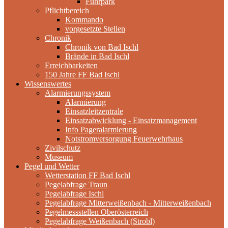
Fuhrpark
Pflichtbereich
Kommando
vorgesetzte Stellen
Chronik
Chronik von Bad Ischl
Brände in Bad Ischl
Erreichbarkeiten
150 Jahre FF Bad Ischl
Wissenswertes
Alarmierungssystem
Alarmierung
Einsatzleitzentrale
Einsatzabwicklung - Einsatzmanagement
Info Pageralarmierung
Notstromversorgung Feuerwehrhaus
Zivilschutz
Museum
Pegel und Wetter
Wetterstation FF Bad Ischl
Pegelabfrage Traun
Pegelabfrage Ischl
Pegelabfrage Mitterweißenbach - Mitterweißenbach
Pegelmessstellen Oberösterreich
Pegelabfrage Weißenbach (Strobl)