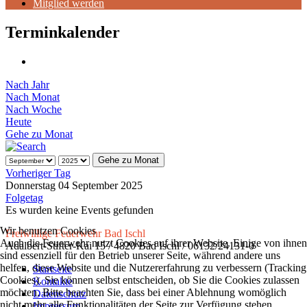
Mitglied werden
Terminkalender
Nach Jahr
Nach Monat
Nach Woche
Heute
Gehe zu Monat
Gehe zu Monat
Vorheriger Tag
Donnerstag 04 September 2025
Folgetag
Es wurden keine Events gefunden
Wir benutzen Cookies
Freiwillige Feuerwehr Bad Ischl
Auch die Feuerwehr nutzt Cookies auf ihrer Website. Einige von ihnen
Adalbert-Stifter-Kai 15 / 4820 Bad Ischl / 06132/24131-0
sind essenziell für den Betrieb unserer Seite, während andere uns
helfen, diese Website und die Nutzererfahrung zu verbessern (Tracking
Startseite
Cookies). Sie können selbst entscheiden, ob Sie die Cookies zulassen
Kontakte
möchten. Bitte beachten Sie, dass bei einer Ablehnung womöglich
Datenschutz
nicht mehr alle Funktionalitäten der Seite zur Verfügung stehen.
Impressum