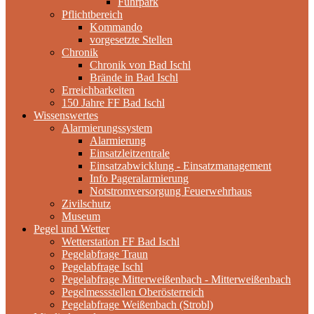
Fuhrpark
Pflichtbereich
Kommando
vorgesetzte Stellen
Chronik
Chronik von Bad Ischl
Brände in Bad Ischl
Erreichbarkeiten
150 Jahre FF Bad Ischl
Wissenswertes
Alarmierungssystem
Alarmierung
Einsatzleitzentrale
Einsatzabwicklung - Einsatzmanagement
Info Pageralarmierung
Notstromversorgung Feuerwehrhaus
Zivilschutz
Museum
Pegel und Wetter
Wetterstation FF Bad Ischl
Pegelabfrage Traun
Pegelabfrage Ischl
Pegelabfrage Mitterweißenbach - Mitterweißenbach
Pegelmessstellen Oberösterreich
Pegelabfrage Weißenbach (Strobl)