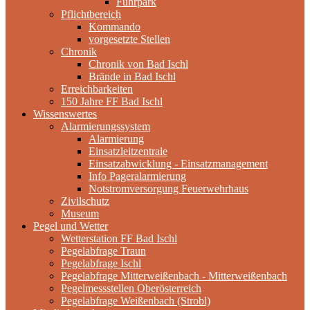
Fuhrpark
Pflichtbereich
Kommando
vorgesetzte Stellen
Chronik
Chronik von Bad Ischl
Brände in Bad Ischl
Erreichbarkeiten
150 Jahre FF Bad Ischl
Wissenswertes
Alarmierungssystem
Alarmierung
Einsatzleitzentrale
Einsatzabwicklung - Einsatzmanagement
Info Pageralarmierung
Notstromversorgung Feuerwehrhaus
Zivilschutz
Museum
Pegel und Wetter
Wetterstation FF Bad Ischl
Pegelabfrage Traun
Pegelabfrage Ischl
Pegelabfrage Mitterweißenbach - Mitterweißenbach
Pegelmessstellen Oberösterreich
Pegelabfrage Weißenbach (Strobl)