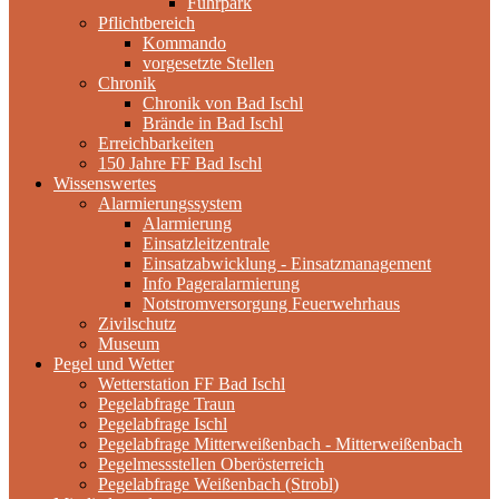
Fuhrpark
Pflichtbereich
Kommando
vorgesetzte Stellen
Chronik
Chronik von Bad Ischl
Brände in Bad Ischl
Erreichbarkeiten
150 Jahre FF Bad Ischl
Wissenswertes
Alarmierungssystem
Alarmierung
Einsatzleitzentrale
Einsatzabwicklung - Einsatzmanagement
Info Pageralarmierung
Notstromversorgung Feuerwehrhaus
Zivilschutz
Museum
Pegel und Wetter
Wetterstation FF Bad Ischl
Pegelabfrage Traun
Pegelabfrage Ischl
Pegelabfrage Mitterweißenbach - Mitterweißenbach
Pegelmessstellen Oberösterreich
Pegelabfrage Weißenbach (Strobl)