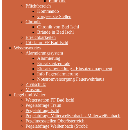
Fuhrpark
Pflichtbereich
Kommando
vorgesetzte Stellen
Chronik
Chronik von Bad Ischl
Brände in Bad Ischl
Erreichbarkeiten
150 Jahre FF Bad Ischl
Wissenswertes
Alarmierungssystem
Alarmierung
Einsatzleitzentrale
Einsatzabwicklung - Einsatzmanagement
Info Pageralarmierung
Notstromversorgung Feuerwehrhaus
Zivilschutz
Museum
Pegel und Wetter
Wetterstation FF Bad Ischl
Pegelabfrage Traun
Pegelabfrage Ischl
Pegelabfrage Mitterweißenbach - Mitterweißenbach
Pegelmessstellen Oberösterreich
Pegelabfrage Weißenbach (Strobl)