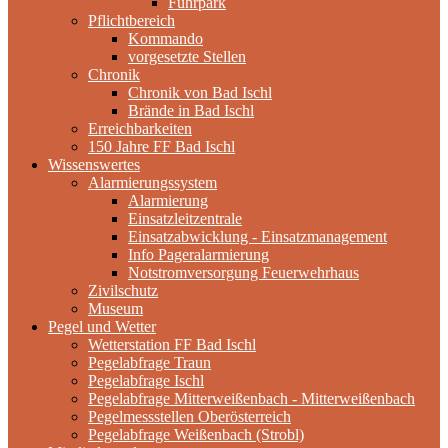
Fuhrpark
Pflichtbereich
Kommando
vorgesetzte Stellen
Chronik
Chronik von Bad Ischl
Brände in Bad Ischl
Erreichbarkeiten
150 Jahre FF Bad Ischl
Wissenswertes
Alarmierungssystem
Alarmierung
Einsatzleitzentrale
Einsatzabwicklung - Einsatzmanagement
Info Pageralarmierung
Notstromversorgung Feuerwehrhaus
Zivilschutz
Museum
Pegel und Wetter
Wetterstation FF Bad Ischl
Pegelabfrage Traun
Pegelabfrage Ischl
Pegelabfrage Mitterweißenbach - Mitterweißenbach
Pegelmessstellen Oberösterreich
Pegelabfrage Weißenbach (Strobl)