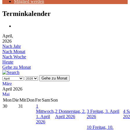
Mitglied werden
Terminkalender
April,
2026
Nach Jahr
Nach Monat
Nach Woche
Heute
Gehe zu Monat
Gehe zu Monat
März
April 2026
Mai
Mon
Die
Mit
Don
Fre
Sam
Son
30
31
1
Mittwoch,
2
Donnerstag, 2.
3
Freitag, 3. April
4
S
1. April
April 2026
2026
202
2026
10
Freitag, 10.