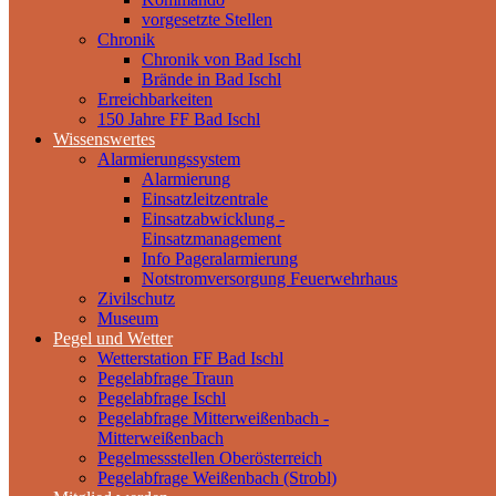
vorgesetzte Stellen
Chronik
Chronik von Bad Ischl
Brände in Bad Ischl
Erreichbarkeiten
150 Jahre FF Bad Ischl
Wissenswertes
Alarmierungssystem
Alarmierung
Einsatzleitzentrale
Einsatzabwicklung -
Einsatzmanagement
Info Pageralarmierung
Notstromversorgung Feuerwehrhaus
Zivilschutz
Museum
Pegel und Wetter
Wetterstation FF Bad Ischl
Pegelabfrage Traun
Pegelabfrage Ischl
Pegelabfrage Mitterweißenbach -
Mitterweißenbach
Pegelmessstellen Oberösterreich
Pegelabfrage Weißenbach (Strobl)