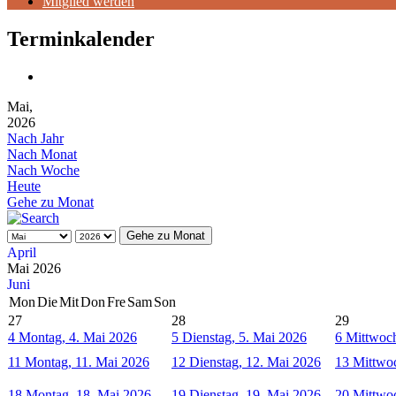
Mitglied werden
Terminkalender
Mai,
2026
Nach Jahr
Nach Monat
Nach Woche
Heute
Gehe zu Monat
Gehe zu Monat
April
Mai 2026
Juni
Mon
Die
Mit
Don
Fre
Sam
Son
27
28
29
4
Montag, 4. Mai 2026
5
Dienstag, 5. Mai 2026
6
Mittwoch
11
Montag, 11. Mai 2026
12
Dienstag, 12. Mai 2026
13
Mittwoc
18
Montag, 18. Mai 2026
19
Dienstag, 19. Mai 2026
20
Mittwoc