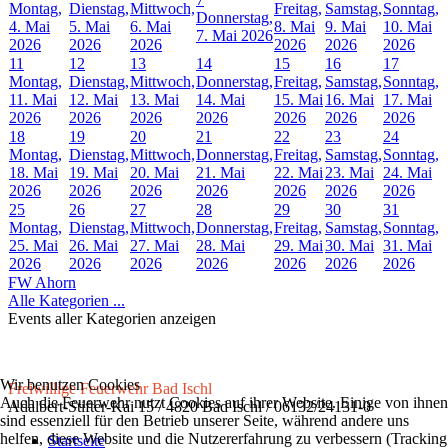
Montag,
Dienstag,
Mittwoch,
Freitag,
Samstag,
Sonntag,
Donnerstag,
4. Mai
5. Mai
6. Mai
8. Mai
9. Mai
10. Mai
7. Mai 2026
2026
2026
2026
2026
2026
2026
11
12
13
14
15
16
17
Montag,
Dienstag,
Mittwoch,
Donnerstag,
Freitag,
Samstag,
Sonntag,
11. Mai
12. Mai
13. Mai
14. Mai
15. Mai
16. Mai
17. Mai
2026
2026
2026
2026
2026
2026
2026
18
19
20
21
22
23
24
Montag,
Dienstag,
Mittwoch,
Donnerstag,
Freitag,
Samstag,
Sonntag,
18. Mai
19. Mai
20. Mai
21. Mai
22. Mai
23. Mai
24. Mai
2026
2026
2026
2026
2026
2026
2026
25
26
27
28
29
30
31
Montag,
Dienstag,
Mittwoch,
Donnerstag,
Freitag,
Samstag,
Sonntag,
25. Mai
26. Mai
27. Mai
28. Mai
29. Mai
30. Mai
31. Mai
2026
2026
2026
2026
2026
2026
2026
FW Ahorn
Alle Kategorien ...
Events aller Kategorien anzeigen
Wir benutzen Cookies
Freiwillige Feuerwehr Bad Ischl
Auch die Feuerwehr nutzt Cookies auf ihrer Website. Einige von ihnen
Adalbert-Stifter-Kai 15 / 4820 Bad Ischl / 06132/24131-0
sind essenziell für den Betrieb unserer Seite, während andere uns
helfen, diese Website und die Nutzererfahrung zu verbessern (Tracking
Startseite