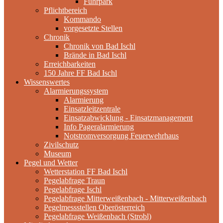
Fuhrpark
Pflichtbereich
Kommando
vorgesetzte Stellen
Chronik
Chronik von Bad Ischl
Brände in Bad Ischl
Erreichbarkeiten
150 Jahre FF Bad Ischl
Wissenswertes
Alarmierungssystem
Alarmierung
Einsatzleitzentrale
Einsatzabwicklung - Einsatzmanagement
Info Pageralarmierung
Notstromversorgung Feuerwehrhaus
Zivilschutz
Museum
Pegel und Wetter
Wetterstation FF Bad Ischl
Pegelabfrage Traun
Pegelabfrage Ischl
Pegelabfrage Mitterweißenbach - Mitterweißenbach
Pegelmessstellen Oberösterreich
Pegelabfrage Weißenbach (Strobl)