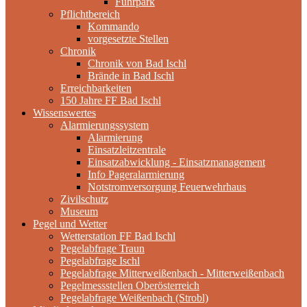
Fuhrpark
Pflichtbereich
Kommando
vorgesetzte Stellen
Chronik
Chronik von Bad Ischl
Brände in Bad Ischl
Erreichbarkeiten
150 Jahre FF Bad Ischl
Wissenswertes
Alarmierungssystem
Alarmierung
Einsatzleitzentrale
Einsatzabwicklung - Einsatzmanagement
Info Pageralarmierung
Notstromversorgung Feuerwehrhaus
Zivilschutz
Museum
Pegel und Wetter
Wetterstation FF Bad Ischl
Pegelabfrage Traun
Pegelabfrage Ischl
Pegelabfrage Mitterweißenbach - Mitterweißenbach
Pegelmessstellen Oberösterreich
Pegelabfrage Weißenbach (Strobl)