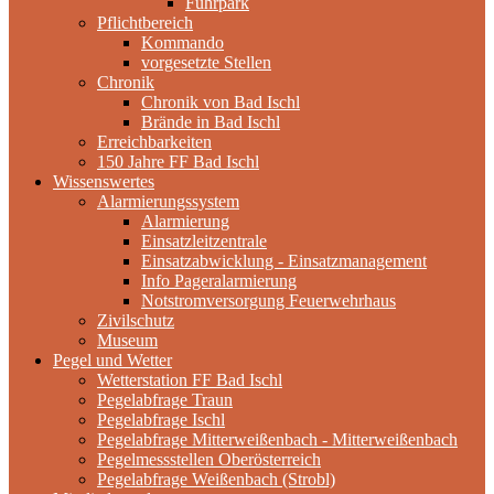
Fuhrpark
Pflichtbereich
Kommando
vorgesetzte Stellen
Chronik
Chronik von Bad Ischl
Brände in Bad Ischl
Erreichbarkeiten
150 Jahre FF Bad Ischl
Wissenswertes
Alarmierungssystem
Alarmierung
Einsatzleitzentrale
Einsatzabwicklung - Einsatzmanagement
Info Pageralarmierung
Notstromversorgung Feuerwehrhaus
Zivilschutz
Museum
Pegel und Wetter
Wetterstation FF Bad Ischl
Pegelabfrage Traun
Pegelabfrage Ischl
Pegelabfrage Mitterweißenbach - Mitterweißenbach
Pegelmessstellen Oberösterreich
Pegelabfrage Weißenbach (Strobl)