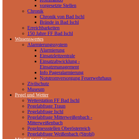
vorgesetzte Stellen
Chronik
Chronik von Bad Ischl
Brände in Bad Ischl
Erreichbarkeiten
150 Jahre FF Bad Ischl
Wissenswertes
Alarmierungssystem
Alarmierung
Einsatzleitzentrale
Einsatzabwicklung -
Einsatzmanagement
Info Pageralarmierung
Notstromversorgung Feuerwehrhaus
Zivilschutz
Museum
Pegel und Wetter
Wetterstation FF Bad Ischl
Pegelabfrage Traun
Pegelabfrage Ischl
Pegelabfrage Mitterweißenbach -
Mitterweißenbach
Pegelmessstellen Oberösterreich
Pegelabfrage Weißenbach (Strobl)